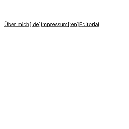
Über mich
[:de]Impressum[:en]Editorial