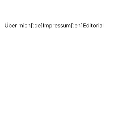
Über mich
[:de]Impressum[:en]Editorial