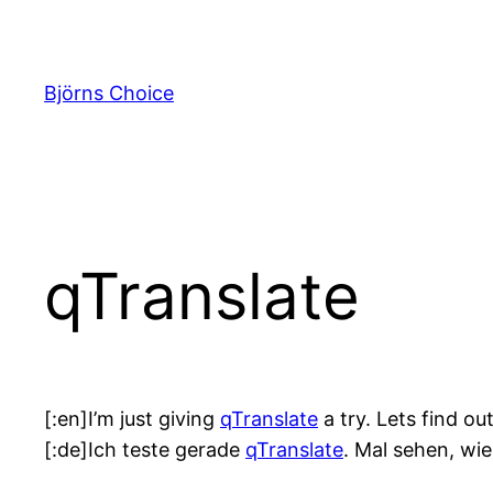
Zum
Inhalt
springen
Björns Choice
qTranslate
[:en]I’m just giving
qTranslate
a try. Lets find ou
[:de]Ich teste gerade
qTranslate
. Mal sehen, wie