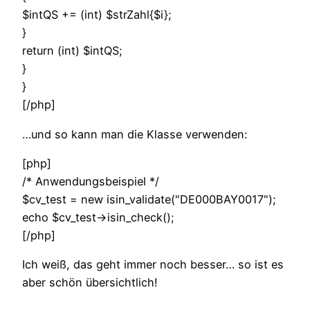
$intQS += (int) $strZahl{$i};
}
return (int) $intQS;
}
}
[/php]
…und so kann man die Klasse verwenden:
[php]
/* Anwendungsbeispiel */
$cv_test = new isin_validate("DE000BAY0017");
echo $cv_test->isin_check();
[/php]
Ich weiß, das geht immer noch besser… so ist es
aber schön übersichtlich!