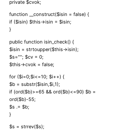
private $cvok;
function __construct($isin = false) {
if ($isin) $this->isin = $isin;
}
public function isin_check() {
$isin = strtoupper($this->isin);
$s=""; $cv = 0;
$this->cvok = false;
for ($i=0;$i<=10; $i++) {
$b = substr($isin,$i,1);
if (ord($b)>=65 && ord($b)<=90) $b =
ord($b)-55;
$s .= $b;
}
$s = strrev($s);