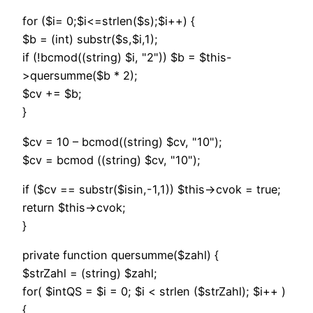
for ($i= 0;$i<=strlen($s);$i++) {
$b = (int) substr($s,$i,1);
if (!bcmod((string) $i, "2")) $b = $this-
>quersumme($b * 2);
$cv += $b;
}
$cv = 10 – bcmod((string) $cv, "10");
$cv = bcmod ((string) $cv, "10");
if ($cv == substr($isin,-1,1)) $this->cvok = true;
return $this->cvok;
}
private function quersumme($zahl) {
$strZahl = (string) $zahl;
for( $intQS = $i = 0; $i < strlen ($strZahl); $i++ )
{