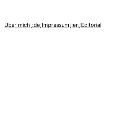
Über mich
[:de]Impressum[:en]Editorial