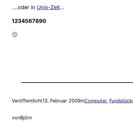
….oder in
Unix-Zeit
…
1234567890
🙂
Veröffentlicht
13. Februar 2009
in
Computer
, 
Fundstück
von
Björn